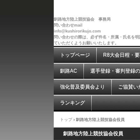
釧路地方陸上競技協会 事務局
問い合わせmail
info@kushirorikujo.com
問い合わせの際は、必ず件名・所属・氏名を明
ていただくようお願いいたします。
トップページ
R8大会日程・
釧路AC
選手登録・審判登録
強化普及委員会より
ご協賛い
ランキング
トップ
›
釧路地方陸上競技協会役員
釧路地方陸上競技協会役員