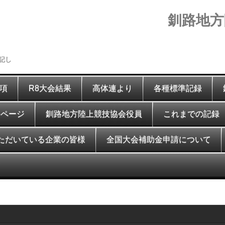
釧路地方
記し
要項
R8大会結果
高体連より
各種標準記録
のページ
釧路地方陸上競技協会役員
これまでの記録
ただいている企業の皆様
全国大会補助金申請について